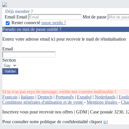
Déjà membre ?
Email
Email
Mot de passe
Rester connecté
passe perdu ?
Pseudo ou mot de passe oublié ?
Entrez votre adresse email ici pour recevoir le mail de réinitialisation
Email
Section
Si tu n'as pas reçu de message, vérifie ton courrier indésirable !
Français
|
Italiano
|
Deutsch
|
Português
|
Español
|
Nederlands
|
Engli
Conditions générales d'utilisation et de vente
-
Mentions légales
-
Char
Inscrivez vous pour recevoir nos offres
|
GDM | Case postale 3230, 1211
Pour consulter notre politique de confidentialité cliquez
ici