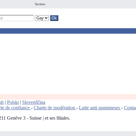
Section
sh
|
Polski
|
Slovenščina
te de confiance
-
Charte de modération
-
Lutte anti spammeurs
-
Conta
 Genève 3 - Suisse | et ses filiales.