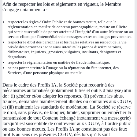
Afin de respecter les lois et règlements en vigueur, le Membre
s'engage notamment à :
respecter les règles d'Ordre Public et de bonnes mœurs, telle que la
réglementation en matière de contenu pornographique, raciste ou illicite
qui serait susceptible de porter atteinte à l'intégrité d'un autre Membre ou au
service client par l'intermédiaire de messages textes ou images provocantes.
respecter le droit des personnes et les règles relatives au respect de la vie
privée des personnes : sont ainsi interdits les propos discriminatoires,
diffamatoires, injurieux, grossiers, vulgaires, insultants, dénigrants et
dégradants.
respecter la réglementation en matière de fraude informatique.
ne pas porter atteinte à l'image ou la réputation du Site internet, des
Services, d'une personne physique ou morale.
Dans le cadre des Profils IA, la Société peut recourir à des
mécanismes automatisés (notamment filtres et outils d’analyse) afin
de : (i) générer et/ou adapter les réponses, (ii) prévenir les abus,
fraudes, demandes manifestement illicites ou contraires aux CGUV,
et (iii) maintenir les standards de modération. La Société se réserve
le droit, sans préavis, de bloquer, limiter, supprimer ou empêcher la
transmission de tout Contenu échangé (notamment via messagerie)
lorsqu’il est susceptible de contrevenir aux CGUV, à l’ordre public
ou aux bonnes mœurs. Les Profils IA ne constituent pas des faux
profils au sens des présentes CGUV, dès lors qu’ils sont