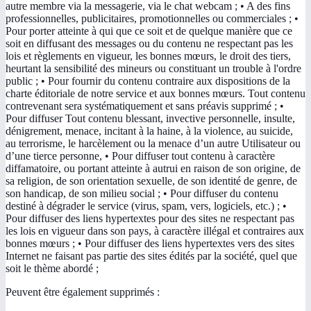
autre membre via la messagerie, via le chat webcam ; • A des fins
professionnelles, publicitaires, promotionnelles ou commerciales ; •
Pour porter atteinte à qui que ce soit et de quelque manière que ce
soit en diffusant des messages ou du contenu ne respectant pas les
lois et règlements en vigueur, les bonnes mœurs, le droit des tiers,
heurtant la sensibilité des mineurs ou constituant un trouble à l'ordre
public ; • Pour fournir du contenu contraire aux dispositions de la
charte éditoriale de notre service et aux bonnes mœurs. Tout contenu
contrevenant sera systématiquement et sans préavis supprimé ; •
Pour diffuser Tout contenu blessant, invective personnelle, insulte,
dénigrement, menace, incitant à la haine, à la violence, au suicide,
au terrorisme, le harcèlement ou la menace d’un autre Utilisateur ou
d’une tierce personne, • Pour diffuser tout contenu à caractère
diffamatoire, ou portant atteinte à autrui en raison de son origine, de
sa religion, de son orientation sexuelle, de son identité de genre, de
son handicap, de son milieu social ; • Pour diffuser du contenu
destiné à dégrader le service (virus, spam, vers, logiciels, etc.) ; •
Pour diffuser des liens hypertextes pour des sites ne respectant pas
les lois en vigueur dans son pays, à caractère illégal et contraires aux
bonnes mœurs ; • Pour diffuser des liens hypertextes vers des sites
Internet ne faisant pas partie des sites édités par la société, quel que
soit le thème abordé ;
Peuvent être également supprimés :